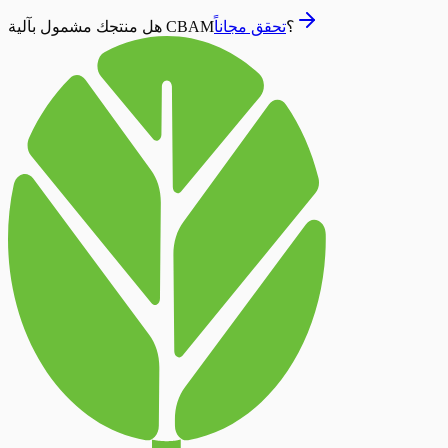
هل منتجك مشمول بآلية CBAM؟
تحقق مجاناً