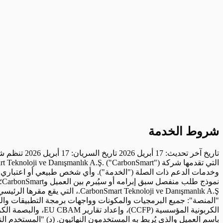
شروط الخدمة
تاريخ آخر تحديث: 17 أبريل 2026 تاريخ السريان: 17 أبريل 2026 تنظم شروط الخدمة هذه ("الشروط" أو "الاتفاقية") حقوق والتزامات الأطراف فيما يتعلق بخدمات برمجيات المحاسبة الكربونية وإدارة الاستدامة التي تقدمها شركة CarbonSmart Teknoloji ve Danışmanlık A.Ş. ("CarbonSmart") عبر carbonsmart.io وapp.carbonsmart.io، إلى جانب جميع الوحدات وواجهات برمجة التطبيقات (APIs) والتكاملات والإضافات وخدمات الدعم ذات الصلة ("الخدمة"). وأي شخص طبيعي أو اعتباري يدخل إلى الخدمة أو يفتح حسابًا أو يستخدمها ("العميل") يقر بأنه يقبل هذه الشروط. وتنفذ الاتفاقية مع أ