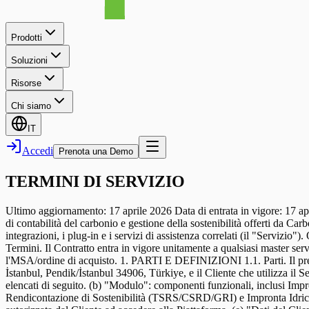
Prodotti
Soluzioni
Risorse
Chi siamo
IT
Accedi
Prenota una Demo
TERMINI DI SERVIZIO
Ultimo aggiornamento: 17 aprile 2026 Data di entrata in vigore: 17 aprile 2026 I presenti Termini di Servizio ("Termini" o "Contratto") disciplinano i diritti e gli obblighi delle parti in relazione ai servizi software di contabilità del carbonio e gestione della sostenibilità offerti da CarbonSmart Teknoloji ve Danışmanlık A.Ş. ("CarbonSmart") tramite carbonsmart.io e app.carbonsmart.io, unitamente a tutti i moduli, le API, le integrazioni, i plug-in e i servizi di assistenza correlati (il "Servizio"). Qualsiasi persona fisica o giuridica che acceda al Servizio, apra un account o utilizzi il Servizio (il "Cliente") dichiara di accettare i presenti Termini. Il Contratto entra in vigore unitamente a qualsiasi master service agreement (MSA) o ordine di acquisto separato sottoscritto o da sottoscrivere tra il Cliente e CarbonSmart; in caso di conflitto, prevarrà l'MSA/ordine di acquisto. 1. PARTI E DEFINIZIONI 1.1. Parti. Il presente Contratto è stipulato tra CarbonSmart Teknoloji ve Danışmanlık A.Ş., con sede legale in Sanayi Mah., Teknopark Blv., Teknopark İstanbul, Pendik/İstanbul 34906, Türkiye, e il Cliente che utilizza il Servizio. 1.2. Definizioni. (a) "Piattaforma": tutti i software, componenti, API e interfacce offerti da CarbonSmart come SaaS, inclusi i moduli elencati di seguito. (b) "Modulo": componenti funzionali, inclusi Impronta di Carbonio Aziendale (CCFP), Rendicontazione CBAM, Impronta di Carbonio del Prodotto (PCF), Piattaforma LCA & EPD, Rendicontazione di Sostenibilità (TSRS/CSRD/GRI) e Impronta Idrica. (c) "Account": l'abbonamento creato a nome del Cliente, a cui sono collegati gli Utenti Finali. (d) "Utente Finale": la persona fisica autorizzata dal Cliente ad accedere alla Piattaforma. (e) "Dati del Cliente": qualsiasi dato caricato sulla, creato sulla o trasmesso attraverso la Piattaforma dal Cliente o da un Utente Finale. (f) "Abbonamento": il diritto di utilizzare la Piattaforma, limitato alla durata e al piano specificati nell'ordine di acquisto. (g) "Documentazione": manuali di prodotto, documentazione API, pagine del trust center e politica sui livelli di servizio pubblicati da CarbonSmart. (h) "DPA": l'Accordo per il Trattamento dei Dati, che costituisce parte integrante del presente Contratto. 2. PERFEZIONAMENTO DEL CONTRATTO E POTERE DI RAPPRESENTANZA 2.1. La persona fisica che accetta il Contratto per conto del Cliente dichiara e garantisce di essere autorizzata a vincolare legalmente il Cliente. Il Servizio è destinato a finalità B2B ed è rivolto a persone e organizzazioni che abbiano almeno 18 anni di età e agiscano nell'ambito di un'attività commerciale o professionale. 2.2. È vietato l'utilizzo del Servizio in modo contrario alle leggi della Repubblica di Türkiye o ai regimi di controllo delle esportazioni o di sanzioni applicabili. Il Cliente si impegna a non fornire servizi tramite la Piattaforma a paesi o persone soggette a sanzioni. 3. AMBITO DEL SERVIZIO 3.1. CarbonSmart mette a disposizione del Cliente la Piattaforma in conformità al piano e ai moduli specificati nell'Ordine di Acquisto. La Piattaforma è offerta come Cloud SaaS; opzioni di Cloud Privato Virtuale (VPC) o On-Premise possono essere fornite mediante un accordo supplementare separato su richiesta. 3.2. CarbonSmart può apportare ragionevoli aggiunte e mo