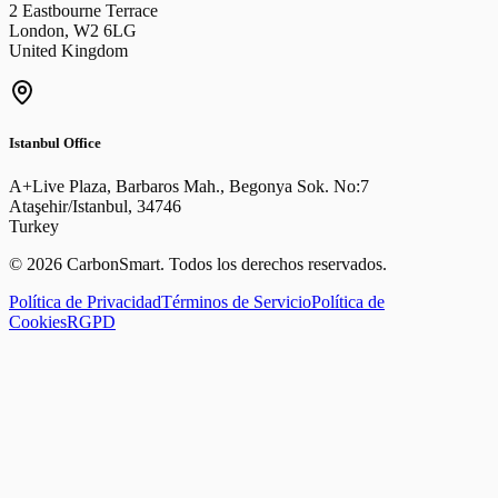
2 Eastbourne Terrace
London
,
W2 6LG
United Kingdom
Istanbul Office
A+Live Plaza, Barbaros Mah., Begonya Sok. No:7
Ataşehir/Istanbul
,
34746
Turkey
©
2026
CarbonSmart
.
Todos los derechos reservados.
Política de Privacidad
Términos de Servicio
Política de
Cookies
RGPD